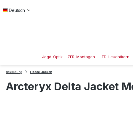
 Hauptinhalt springen
Zur Suche springen
Zur Hauptnavigation springen
Deutsch
Jagd-Optik
ZFR-Montagen
LED-Leuchtkorn
Bekleidung
Fleece-Jacken
Arcteryx Delta Jacket M