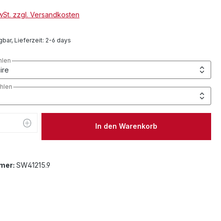
MwSt. zzgl. Versandkosten
bar, Lieferzeit: 2-6 days
hlen
hlen
 Anzahl: Gib den gewünschten Wert ein 
In den Warenkorb
mer:
SW41215.9