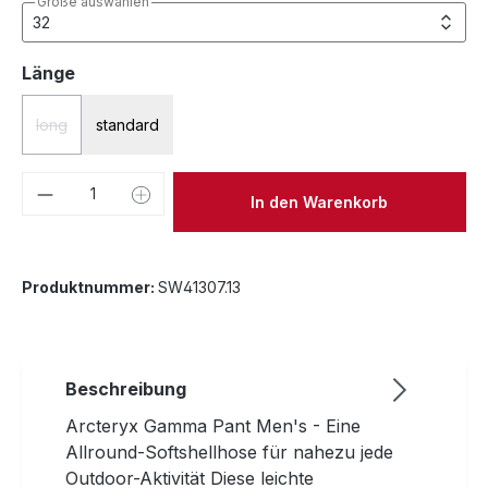
Größe auswählen
auswählen
Länge
long
standard
(Diese Option ist zurzeit nicht verfügbar.)
Produkt Anzahl: Gib den gewünschten We
In den Warenkorb
Produktnummer:
SW41307.13
Beschreibung
Arcteryx Gamma Pant Men's - Eine
Allround-Softshellhose für nahezu jede
Outdoor-Aktivität Diese leichte