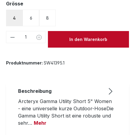
auswählen
Grösse
4
6
8
Produkt Anzahl: Gib den gewünschten We
In den Warenkorb
Produktnummer:
SW41395.1
Beschreibung
Arcteryx Gamma Utility Short 5" Women
- eine universelle kurze Outdoor-HoseDie
Gamma Utility Short ist eine robuste und
sehr…
Mehr