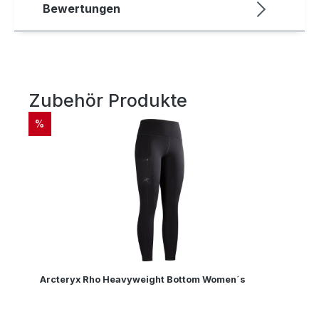
Bewertungen
Zubehör Produkte
Produktgalerie überspringen
RABATT
%
Arcteryx Rho Heavyweight Bottom Women´s