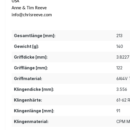
USA
Anne & Tim Reeve
info@chrisreeve.com
Gesamtlänge [mm]:
213
Gewicht [g]:
140
Griffdicke [mm]:
3.8227
Grifflänge [mm]:
122
Griffmaterial:
6Al4V 
Klingendicke [mm]:
3.556
Klingenhärte:
61-62 
Klingenlänge [mm]:
91
Klingenmaterial:
CPM M