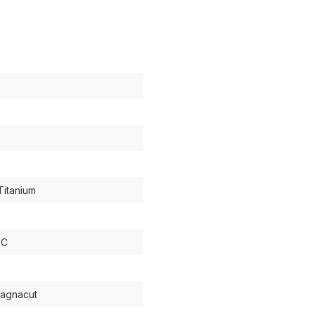
Titanium
RC
agnacut