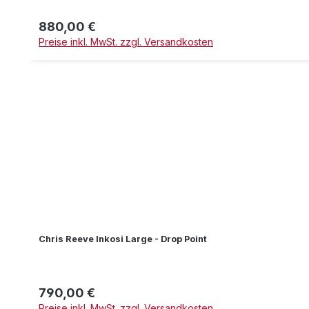
880,00 €
Regulärer Preis:
Preise inkl. MwSt. zzgl. Versandkosten
Chris Reeve Inkosi Large - Drop Point
790,00 €
Regulärer Preis:
Preise inkl. MwSt. zzgl. Versandkosten