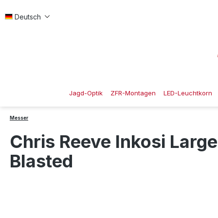
 Hauptinhalt springen
Zur Suche springen
Zur Hauptnavigation springen
Deutsch
Jagd-Optik
ZFR-Montagen
LED-Leuchtkorn
Messer
Chris Reeve Inkosi Large
Blasted