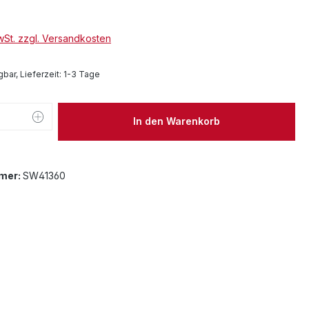
MwSt. zzgl. Versandkosten
bar, Lieferzeit: 1-3 Tage
 Anzahl: Gib den gewünschten Wert ein 
In den Warenkorb
mer:
SW41360