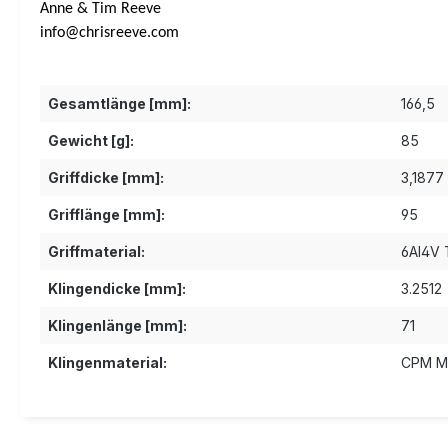
Anne & Tim Reeve
info@chrisreeve.com
Gesamtlänge [mm]:
166,5
Gewicht [g]:
85
Griffdicke [mm]:
3,1877
Grifflänge [mm]:
95
Griffmaterial:
6Al4V 
Klingendicke [mm]:
3.2512
Klingenlänge [mm]:
71
Klingenmaterial:
CPM M