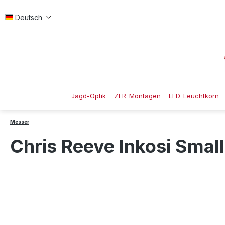
 Hauptinhalt springen
Zur Suche springen
Zur Hauptnavigation springen
Deutsch
Jagd-Optik
ZFR-Montagen
LED-Leuchtkorn
Messer
Chris Reeve Inkosi Small