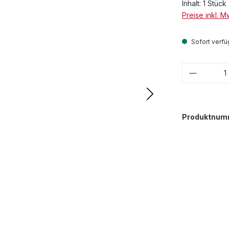
Inhalt:
1 Stück
Preise inkl. 
Sofort verfüg
Produkt
Produktnum