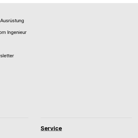
e Ausrüstung
om Ingenieur
letter
Service