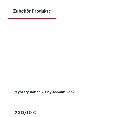
Zubehör Produkte
Produktgalerie überspringen
Mystery Ranch 2-Day Assault Pack
230,00 €
Regulärer Preis: