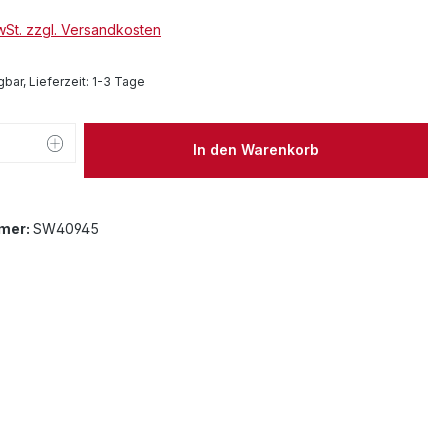
MwSt. zzgl. Versandkosten
bar, Lieferzeit: 1-3 Tage
 Anzahl: Gib den gewünschten Wert ein 
In den Warenkorb
mer:
SW40945