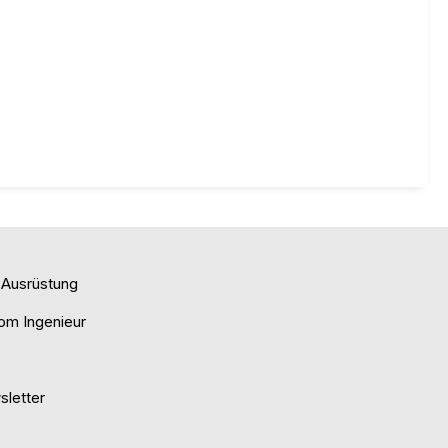
e Ausrüstung
om Ingenieur
letter