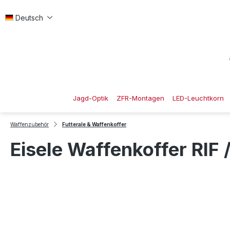
 Hauptinhalt springen
Zur Suche springen
Zur Hauptnavigation springen
Deutsch
Jagd-Optik
ZFR-Montagen
LED-Leuchtkorn
Waffenzubehör
Futterale & Waffenkoffer
Eisele Waffenkoffer RIF 