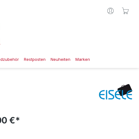
Ware
gdzubehör
Restposten
Neuheiten
Marken
00 €*