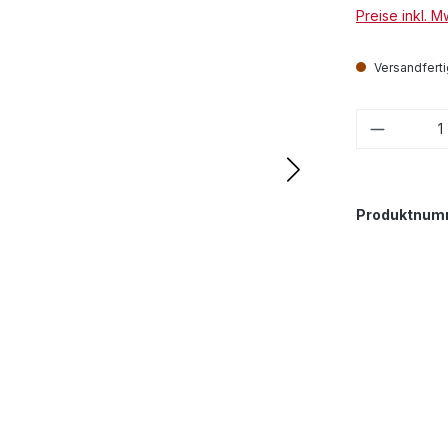
Preise inkl. 
Versandfertig
Produkt
Produktnum