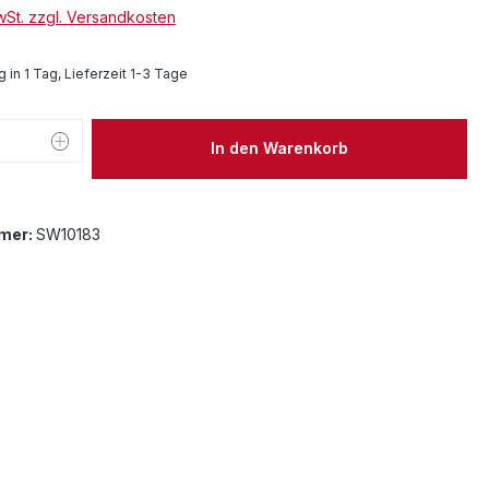
MwSt. zzgl. Versandkosten
 in 1 Tag, Lieferzeit 1-3 Tage
 Anzahl: Gib den gewünschten Wert ein 
In den Warenkorb
mer:
SW10183