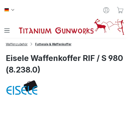
Zum Hauptinhalt springen
War
Waffenzubehör
Futterale & Waffenkoffer
Eisele Waffenkoffer RIF / S 980
(8.238.0)