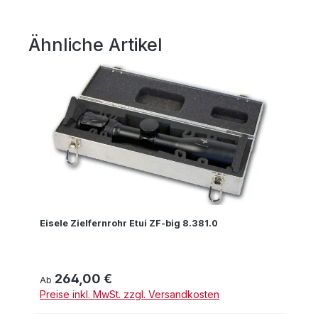
Ähnliche Artikel
Produktgalerie überspringen
Eisele Zielfernrohr Etui ZF-big 8.381.0
264,00 €
Regulärer Preis:
Ab
Preise inkl. MwSt. zzgl. Versandkosten