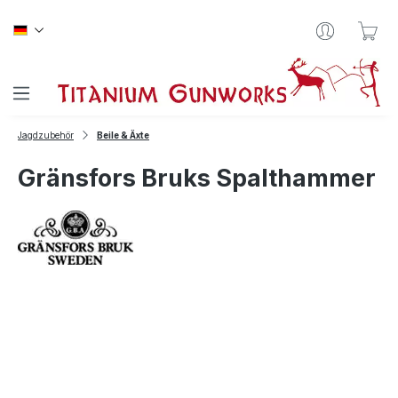
Zum Hauptinhalt springen
War
Jagdzubehör
Beile & Äxte
Gränsfors Bruks Spalthammer