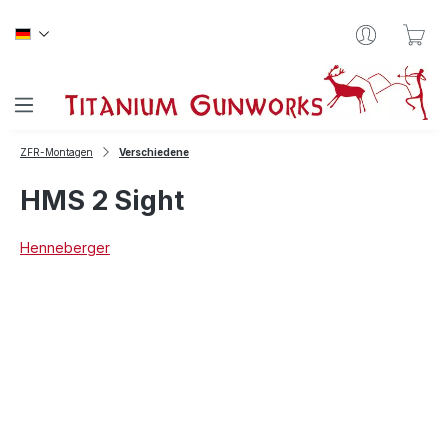
Zum Hauptinhalt springen
War
ZFR-Montagen
Verschiedene
HMS 2 Sight
Henneberger