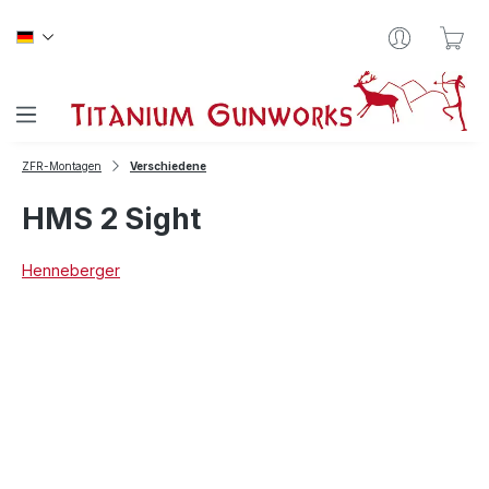
Zum Hauptinhalt springen
War
ZFR-Montagen
Verschiedene
HMS 2 Sight
Henneberger