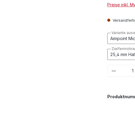
Preise inkl. 
Versandfertig
Variante aus
Zielfernrohr
Produkt
Produktnum