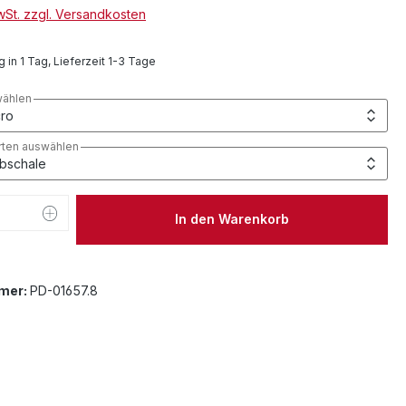
MwSt. zzgl. Versandkosten
 in 1 Tag, Lieferzeit 1-3 Tage
wählen
arten auswählen
 Anzahl: Gib den gewünschten Wert ein 
In den Warenkorb
mer:
PD-01657.8