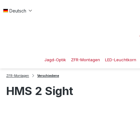
 Hauptinhalt springen
Zur Suche springen
Zur Hauptnavigation springen
Deutsch
Jagd-Optik
ZFR-Montagen
LED-Leuchtkorn
ZFR-Montagen
Verschiedene
HMS 2 Sight