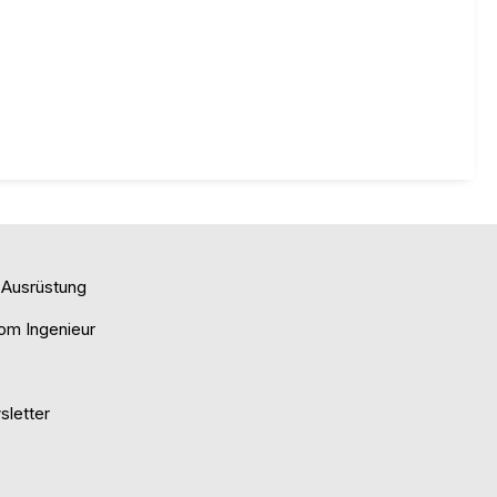
e Ausrüstung
om Ingenieur
letter