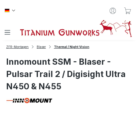
Zum Hauptinhalt springen
War
ZFR-Montagen
Blaser
Thermal / Night Vision
Innomount SSM - Blaser -
Pulsar Trail 2 / Digisight Ultra
N450 & N455