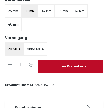
26 mm
30 mm
34 mm
35 mm
36 mm
40 mm
auswählen
Vorneigung
20 MOA
ohne MOA
Produkt Anzahl: Gib den gewünschten We
In den Warenkorb
Produktnummer:
SW40673.14
Beschreibung