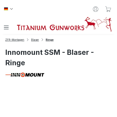
Zum Hauptinhalt springen
War
ZFR-Montagen
Blaser
Ringe
Innomount SSM - Blaser -
Ringe