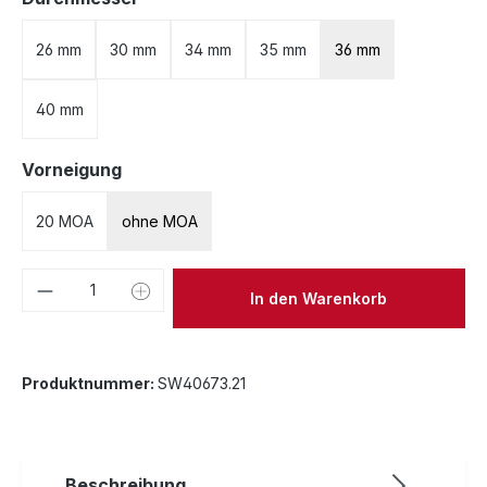
26 mm
30 mm
34 mm
35 mm
36 mm
40 mm
auswählen
Vorneigung
20 MOA
ohne MOA
Produkt Anzahl: Gib den gewünschten We
In den Warenkorb
Produktnummer:
SW40673.21
Beschreibung