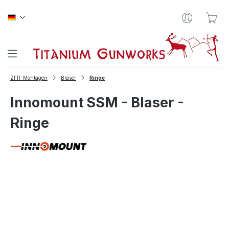
Zum Hauptinhalt springen
War
ZFR-Montagen
Blaser
Ringe
Innomount SSM - Blaser -
Ringe