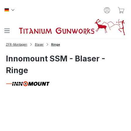
Zum Hauptinhalt springen
War
ZFR-Montagen
Blaser
Ringe
Innomount SSM - Blaser -
Ringe