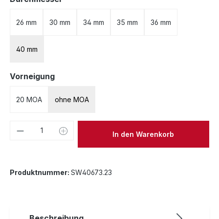
26 mm
30 mm
34 mm
35 mm
36 mm
40 mm
auswählen
Vorneigung
20 MOA
ohne MOA
Produkt Anzahl: Gib den gewünschten We
In den Warenkorb
Produktnummer:
SW40673.23
Beschreibung