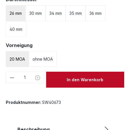
26 mm
30 mm
34 mm
35 mm
36 mm
40 mm
auswählen
Vorneigung
20 MOA
ohne MOA
Produkt Anzahl: Gib den gewünschten We
In den Warenkorb
Produktnummer:
SW40673
Beschreibung