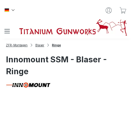
Zum Hauptinhalt springen
War
ZFR-Montagen
Blaser
Ringe
Innomount SSM - Blaser -
Ringe