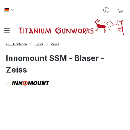
Zum Hauptinhalt springen
War
ZFR-Montagen
Blaser
Zeiss
Innomount SSM - Blaser -
Zeiss