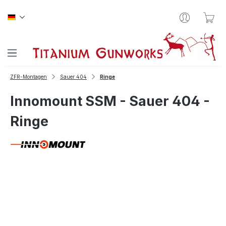
Zum Hauptinhalt springen
War
ZFR-Montagen
Sauer 404
Ringe
Innomount SSM - Sauer 404 -
Ringe