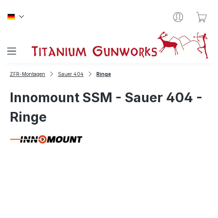
Zum Hauptinhalt springen
War
ZFR-Montagen
Sauer 404
Ringe
Innomount SSM - Sauer 404 -
Ringe