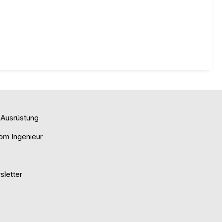
e Ausrüstung
om Ingenieur
letter