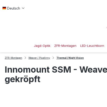
 Hauptinhalt springen
Zur Suche springen
Zur Hauptnavigation springen
Deutsch
Jagd-Optik
ZFR-Montagen
LED-Leuchtkorn
ZFR-Montagen
Weaver / Picatinny
Thermal / Night Vision
Innomount SSM - Weaver/
gekröpft