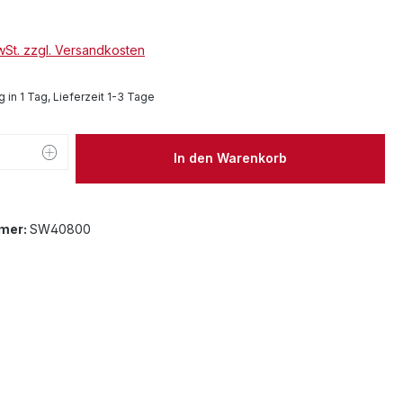
MwSt. zzgl. Versandkosten
 in 1 Tag, Lieferzeit 1-3 Tage
 Anzahl: Gib den gewünschten Wert ein 
In den Warenkorb
mer:
SW40800