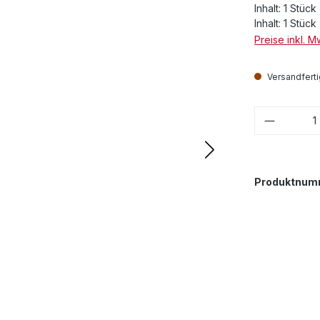
Inhalt:
1 Stück
Inhalt:
1 Stück
Preise inkl. 
Versandfertig
Produkt
Produktnum