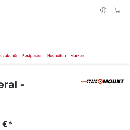
Ware
gdzubehör
Restposten
Neuheiten
Marken
ral -
 €*