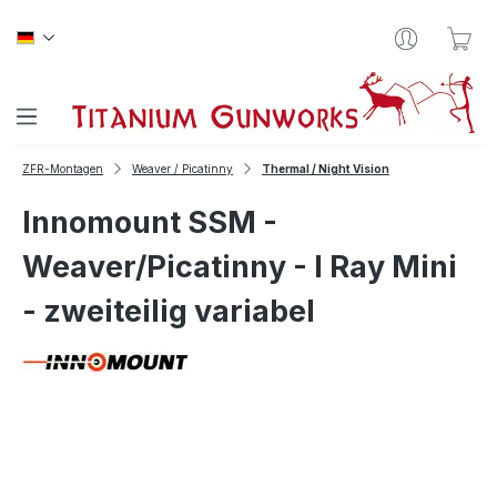
Zum Hauptinhalt springen
War
ZFR-Montagen
Weaver / Picatinny
Thermal / Night Vision
Innomount SSM -
Weaver/Picatinny - I Ray Mini
- zweiteilig variabel