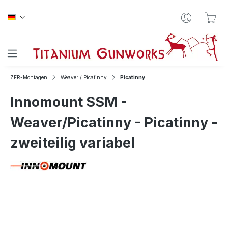
Zum Hauptinhalt springen
War
ZFR-Montagen
Weaver / Picatinny
Picatinny
Innomount SSM -
Weaver/Picatinny - Picatinny -
zweiteilig variabel