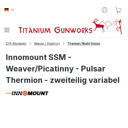
Zum Hauptinhalt springen
War
ZFR-Montagen
Weaver / Picatinny
Thermal / Night Vision
Innomount SSM -
Weaver/Picatinny - Pulsar
Thermion - zweiteilig variabel