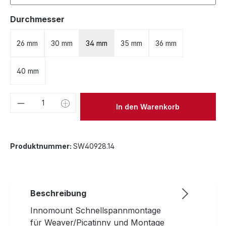
auswählen
Durchmesser
26 mm
30 mm
34 mm
35 mm
36 mm
40 mm
Produkt Anzahl: Gib den gewünschten We
In den Warenkorb
Produktnummer:
SW40928.14
Beschreibung
Innomount Schnellspannmontage
für Weaver/Picatinny und Montage