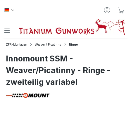
Zum Hauptinhalt springen
War
ZFR-Montagen
Weaver / Picatinny
Ringe
Innomount SSM -
Weaver/Picatinny - Ringe -
zweiteilig variabel