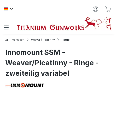
Zum Hauptinhalt springen
War
ZFR-Montagen
Weaver / Picatinny
Ringe
Innomount SSM -
Weaver/Picatinny - Ringe -
zweiteilig variabel