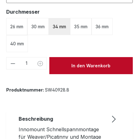
auswählen
Durchmesser
26 mm
30 mm
34 mm
35 mm
36 mm
40 mm
Produkt Anzahl: Gib den gewünschten We
In den Warenkorb
Produktnummer:
SW40928.8
Beschreibung
Innomount Schnellspannmontage
für Weaver/Picatinny und Montage