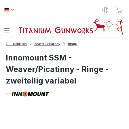
Zum Hauptinhalt springen
War
ZFR-Montagen
Weaver / Picatinny
Ringe
Innomount SSM -
Weaver/Picatinny - Ringe -
zweiteilig variabel