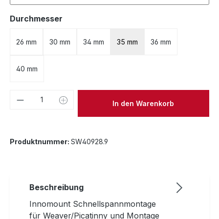
auswählen
Durchmesser
26 mm
30 mm
34 mm
35 mm
36 mm
40 mm
Produkt Anzahl: Gib den gewünschten We
In den Warenkorb
Produktnummer:
SW40928.9
Beschreibung
Innomount Schnellspannmontage
für Weaver/Picatinny und Montage