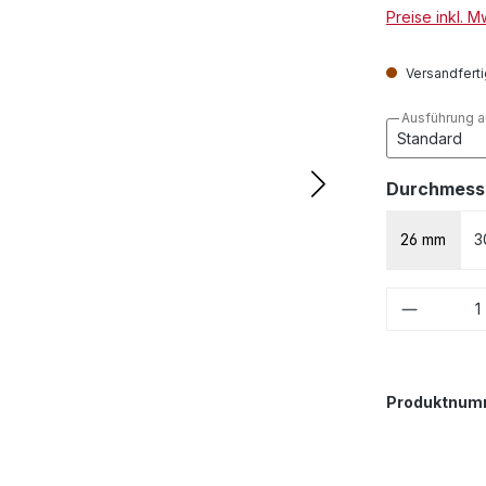
Preise inkl. 
Versandfertig
Ausführung 
Durchmess
26 mm
3
Produkt
Produktnum