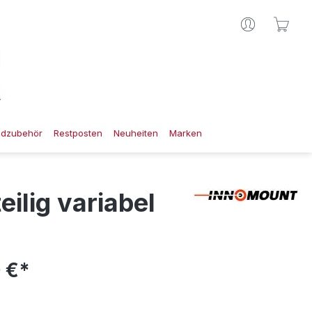
Ware
gdzubehör
Restposten
Neuheiten
Marken
ilig variabel
 €*