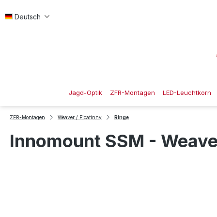
 Hauptinhalt springen
Zur Suche springen
Zur Hauptnavigation springen
Deutsch
Jagd-Optik
ZFR-Montagen
LED-Leuchtkorn
ZFR-Montagen
Weaver / Picatinny
Ringe
Innomount SSM - Weaver/P