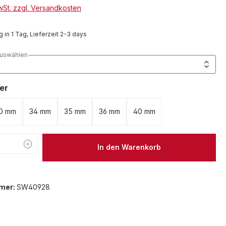
MwSt. zzgl. Versandkosten
 in 1 Tag, Lieferzeit 2-3 days
auswählen
auswählen
er
0 mm
34 mm
35 mm
36 mm
40 mm
 Anzahl: Gib den gewünschten Wert ein 
In den Warenkorb
mer:
SW40928