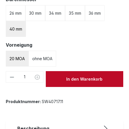
26 mm
30 mm
34 mm
35 mm
36 mm
40 mm
auswählen
Vorneigung
20 MOA
ohne MOA
Produkt Anzahl: Gib den gewünschten We
In den Warenkorb
Produktnummer:
SW40717.11
Beschreibung