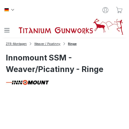
Zum Hauptinhalt springen
War
ZFR-Montagen
Weaver / Picatinny
Ringe
Innomount SSM -
Weaver/Picatinny - Ringe