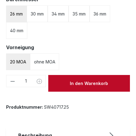
26 mm
30 mm
34 mm
35 mm
36 mm
40 mm
auswählen
Vorneigung
20 MOA
ohne MOA
Produkt Anzahl: Gib den gewünschten We
In den Warenkorb
Produktnummer:
SW40717.25
Beschreibung