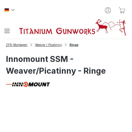
Zum Hauptinhalt springen
War
ZFR-Montagen
Weaver / Picatinny
Ringe
Innomount SSM -
Weaver/Picatinny - Ringe