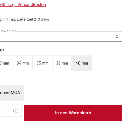
MwSt. zzgl. Versandkosten
 in 1 Tag, Lieferzeit 2-3 days
auswählen
auswählen
er
0 mm
34 mm
35 mm
36 mm
40 mm
auswählen
ohne MOA
 Anzahl: Gib den gewünschten Wert ein 
In den Warenkorb