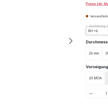
Preise inkl. 
Versandfertig
Ausführung 
Durchmess
26 mm
3
Vorneigung
20 MOA
Produkt