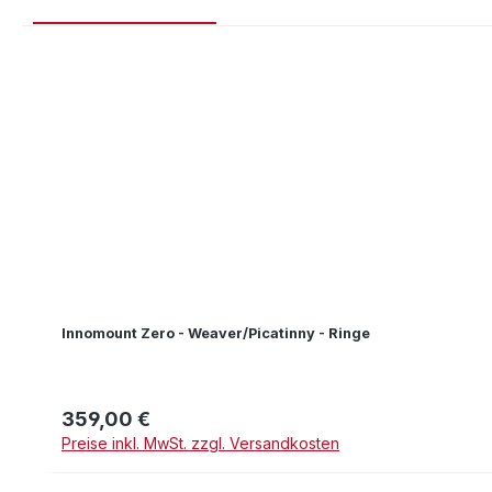
Produktgalerie überspringen
Innomount Zero - Weaver/Picatinny - Ringe
359,00 €
Regulärer Preis:
Preise inkl. MwSt. zzgl. Versandkosten