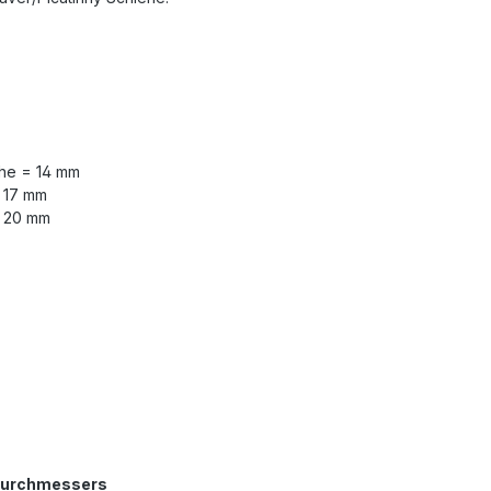
öhe = 14 mm
= 17 mm
= 20 mm
 Durchmessers