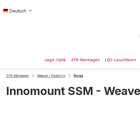
 Hauptinhalt springen
Zur Suche springen
Zur Hauptnavigation springen
Deutsch
Jagd-Optik
ZFR-Montagen
LED-Leuchtkorn
ZFR-Montagen
Weaver / Picatinny
Ringe
Innomount SSM - Weaver