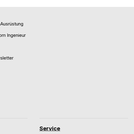
e Ausrüstung
om Ingenieur
letter
Service