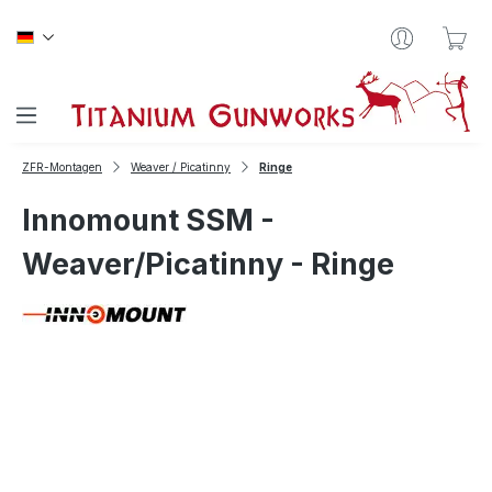
Zum Hauptinhalt springen
War
ZFR-Montagen
Weaver / Picatinny
Ringe
Innomount SSM -
Weaver/Picatinny - Ringe