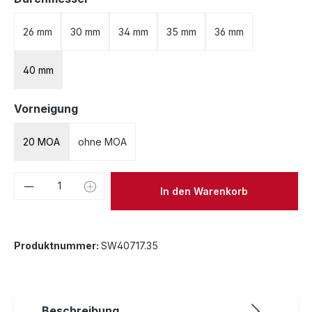
26 mm
30 mm
34 mm
35 mm
36 mm
40 mm
auswählen
Vorneigung
20 MOA
ohne MOA
Produkt Anzahl: Gib den gewünschten We
In den Warenkorb
Produktnummer:
SW40717.35
Beschreibung