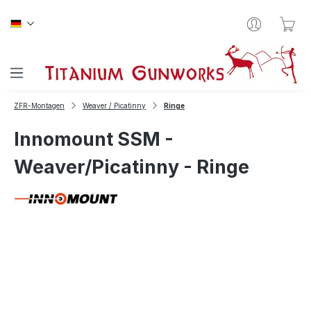
Zum Hauptinhalt springen
War
ZFR-Montagen
Weaver / Picatinny
Ringe
Innomount SSM -
Weaver/Picatinny - Ringe