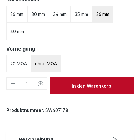
26 mm
30 mm
34 mm
35 mm
36 mm
40 mm
auswählen
Vorneigung
20 MOA
ohne MOA
Produkt Anzahl: Gib den gewünschten We
In den Warenkorb
Produktnummer:
SW40717.8
Beschreibung