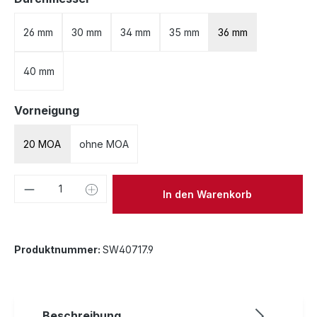
26 mm
30 mm
34 mm
35 mm
36 mm
40 mm
auswählen
Vorneigung
20 MOA
ohne MOA
Produkt Anzahl: Gib den gewünschten We
In den Warenkorb
Produktnummer:
SW40717.9
Beschreibung