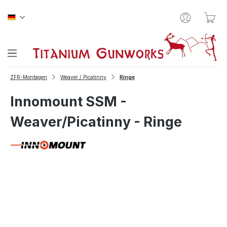
Zum Hauptinhalt springen
War
ZFR-Montagen
Weaver / Picatinny
Ringe
Innomount SSM -
Weaver/Picatinny - Ringe