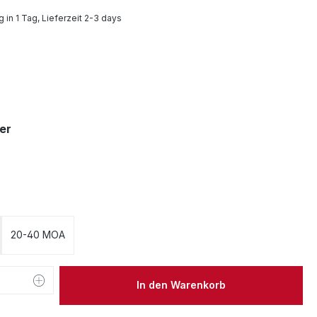
 in 1 Tag, Lieferzeit 2-3 days
swählen
auswählen
er
auswählen
20-40 MOA
 Anzahl: Gib den gewünschten Wert ein 
In den Warenkorb