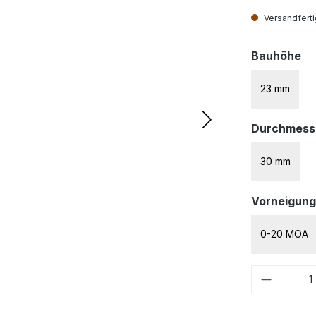
Versandfertig
au
Bauhöhe
23 mm
Durchmess
30 mm
Vorneigung
0-20 MOA
Produkt