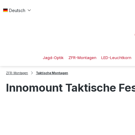
 Hauptinhalt springen
Zur Suche springen
Zur Hauptnavigation springen
Deutsch
Jagd-Optik
ZFR-Montagen
LED-Leuchtkorn
ZFR-Montagen
Taktische Montagen
Innomount Taktische Fe