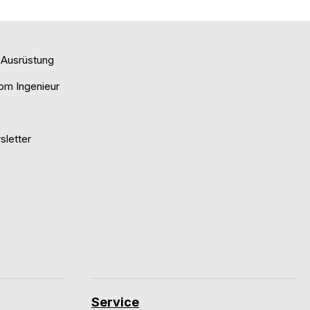
e Ausrüstung
om Ingenieur
letter
Service