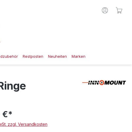
Ware
gdzubehör
Restposten
Neuheiten
Marken
Ringe
 €*
MwSt. zzgl. Versandkosten