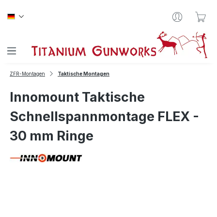
Zum Hauptinhalt springen
War
ZFR-Montagen
Taktische Montagen
Innomount Taktische
Schnellspannmontage FLEX -
30 mm Ringe