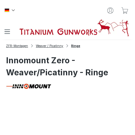
Zum Hauptinhalt springen
War
ZFR-Montagen
Weaver / Picatinny
Ringe
Innomount Zero -
Weaver/Picatinny - Ringe