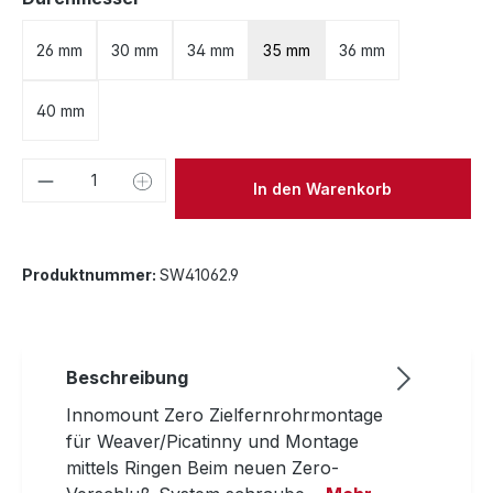
26 mm
30 mm
34 mm
35 mm
36 mm
40 mm
Produkt Anzahl: Gib den gewünschten We
In den Warenkorb
Produktnummer:
SW41062.9
Beschreibung
Innomount Zero Zielfernrohrmontage
für Weaver/Picatinny und Montage
mittels Ringen Beim neuen Zero-