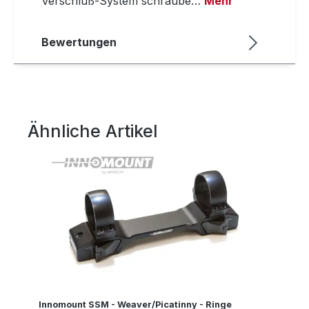
Verschluß-System schraube…
Mehr
Bewertungen
Ähnliche Artikel
Produktgalerie überspringen
Innomount SSM - Weaver/Picatinny - Ringe