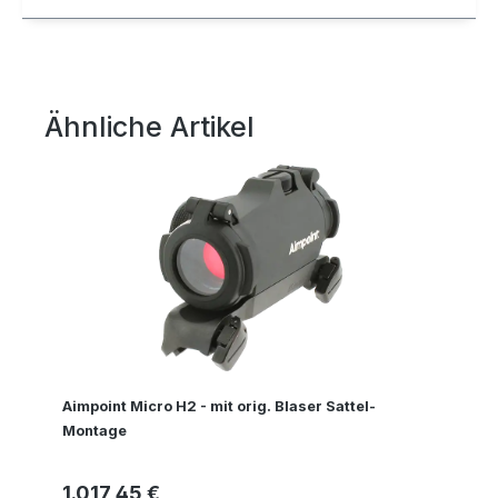
Ähnliche Artikel
Produktgalerie überspringen
Aimpoint Micro H2 - mit orig. Blaser Sattel-
Montage
1.017,45 €
Regulärer Preis: