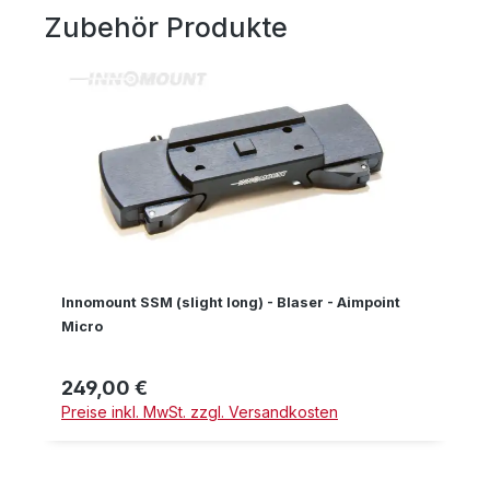
Zubehör Produkte
Produktgalerie überspringen
Innomount SSM (slight long) - Blaser - Aimpoint
Micro
249,00 €
Regulärer Preis:
Preise inkl. MwSt. zzgl. Versandkosten