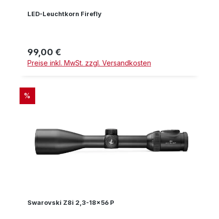
LED-Leuchtkorn Firefly
99,00 €
Regulärer Preis:
Preise inkl. MwSt. zzgl. Versandkosten
RABATT
%
Swarovski Z8i 2,3-18x56 P