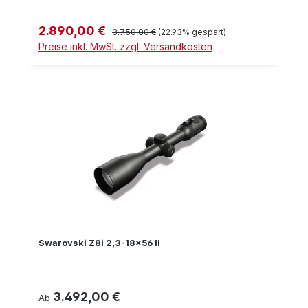
2.890,00 €
Verkaufspreis:
Regulärer Preis:
3.750,00 €
(22.93% gespart)
Preise inkl. MwSt. zzgl. Versandkosten
Swarovski Z8i 2,3-18x56 II
3.492,00 €
Regulärer Preis:
Ab