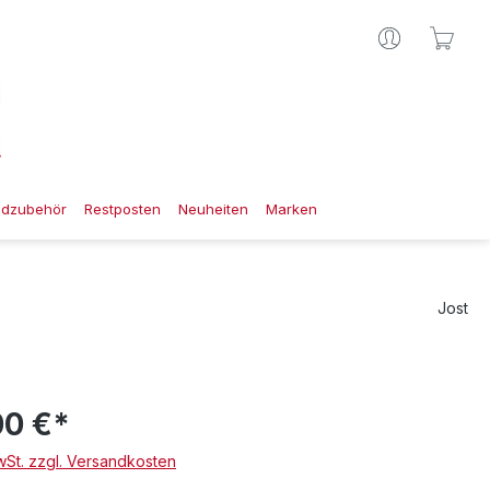
Ware
gdzubehör
Restposten
Neuheiten
Marken
Jost
00 €*
MwSt. zzgl. Versandkosten