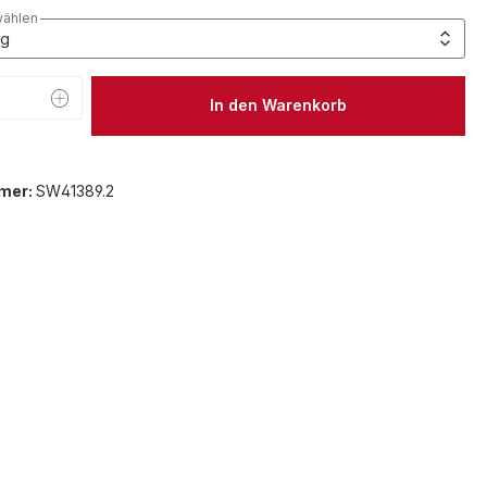
wählen
 Anzahl: Gib den gewünschten Wert ein 
In den Warenkorb
mer:
SW41389.2