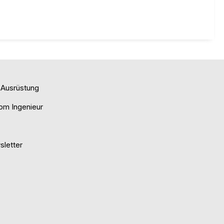
e Ausrüstung
om Ingenieur
letter