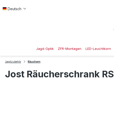
 Hauptinhalt springen
Zur Suche springen
Zur Hauptnavigation springen
Deutsch
Jagd-Optik
ZFR-Montagen
LED-Leuchtkorn
Jagdzubehör
Räuchern
Jost Räucherschrank RS 