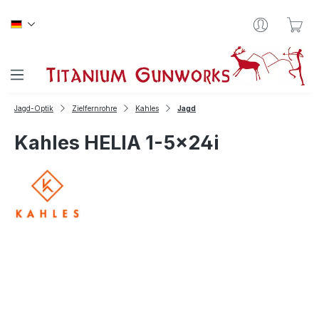
Zum Hauptinhalt springen
War
Jagd-Optik
Zielfernrohre
Kahles
Jagd
Kahles HELIA 1-5x24i