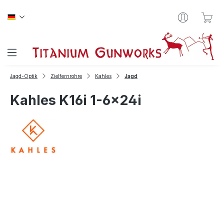
Zum Hauptinhalt springen
War
Jagd-Optik
Zielfernrohre
Kahles
Jagd
Kahles K16i 1-6x24i