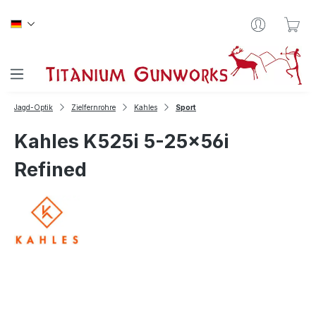
Zum Hauptinhalt springen
War
Jagd-Optik
Zielfernrohre
Kahles
Sport
Kahles K525i 5-25x56i
Refined