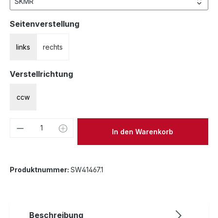
auswählen
Seitenverstellung
links
rechts
auswählen
Verstellrichtung
ccw
Produkt Anzahl: Gib den gewünschten We
In den Warenkorb
Produktnummer:
SW41467.1
Beschreibung