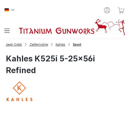
Zum Hauptinhalt springen
War
Jagd-Optik
Zielfernrohre
Kahles
Sport
Kahles K525i 5-25x56i
Refined