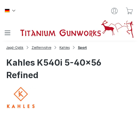
Zum Hauptinhalt springen
War
Jagd-Optik
Zielfernrohre
Kahles
Sport
Kahles K540i 5-40x56
Refined