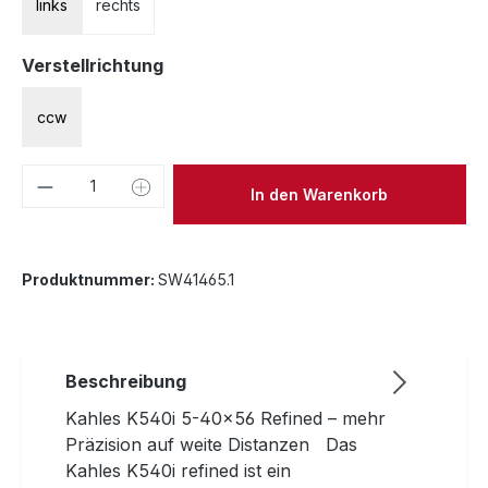
links
rechts
auswählen
Verstellrichtung
ccw
Produkt Anzahl: Gib den gewünschten We
In den Warenkorb
Produktnummer:
SW41465.1
Beschreibung
Kahles K540i 5-40x56 Refined – mehr
Präzision auf weite Distanzen Das
Kahles K540i refined ist ein