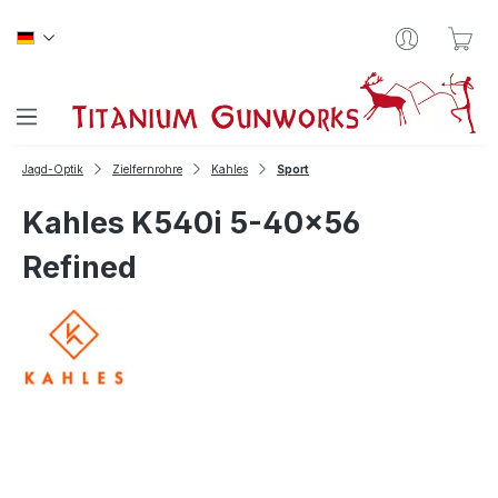
Zum Hauptinhalt springen
War
Jagd-Optik
Zielfernrohre
Kahles
Sport
Kahles K540i 5-40x56
Refined