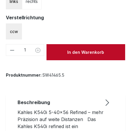
links
rechts
auswählen
Verstellrichtung
ccw
Produkt Anzahl: Gib den gewünschten We
In den Warenkorb
Produktnummer:
SW41465.5
Beschreibung
Kahles K540i 5-40x56 Refined – mehr
Präzision auf weite Distanzen Das
Kahles K540i refined ist ein