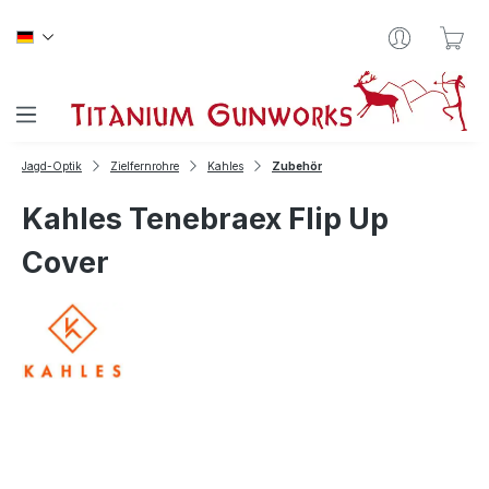
Zum Hauptinhalt springen
War
Jagd-Optik
Zielfernrohre
Kahles
Zubehör
Kahles Tenebraex Flip Up
Cover