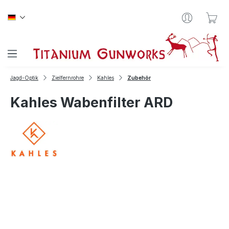
Zum Hauptinhalt springen
War
Jagd-Optik
Zielfernrohre
Kahles
Zubehör
Kahles Wabenfilter ARD