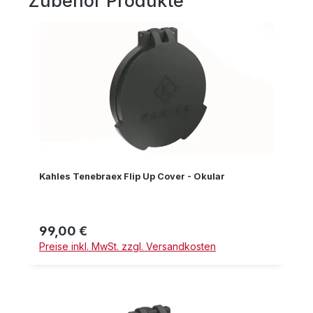
Zubehör Produkte
Produktgalerie überspringen
Kahles Tenebraex Flip Up Cover - Okular
99,00 €
Regulärer Preis:
Preise inkl. MwSt. zzgl. Versandkosten