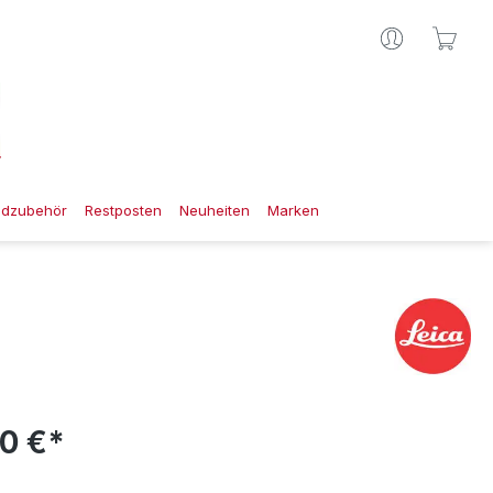
Ware
gdzubehör
Restposten
Neuheiten
Marken
50 €*