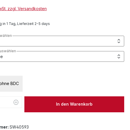
MwSt. zzgl. Versandkosten
 in 1 Tag, Lieferzeit 2-5 days
wählen
auswählen
uswählen
ohne BDC
 Anzahl: Gib den gewünschten Wert ein 
In den Warenkorb
mer:
SW40593