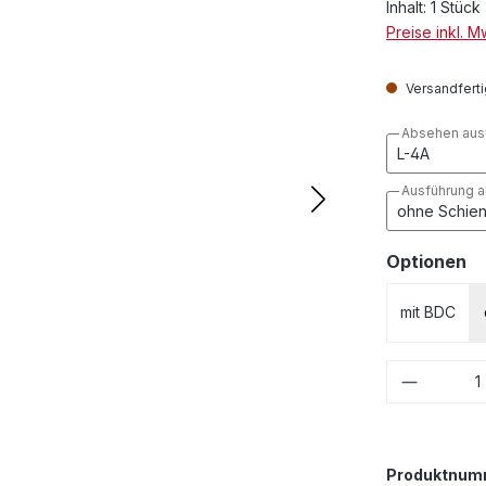
Inhalt:
1 Stück
Preise inkl. 
Versandfertig
Absehen aus
Ausführung 
a
Optionen
mit BDC
Produkt
Produktnum