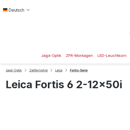
 Hauptinhalt springen
Zur Suche springen
Zur Hauptnavigation springen
Deutsch
Jagd-Optik
ZFR-Montagen
LED-Leuchtkorn
Jagd-Optik
Zielfernrohre
Leica
Fortis-Serie
Leica Fortis 6 2-12x50i