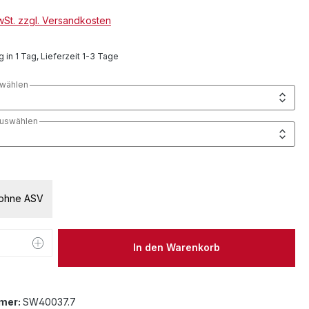
MwSt. zzgl. Versandkosten
 in 1 Tag, Lieferzeit 1-3 Tage
wählen
auswählen
uswählen
ohne ASV
 Anzahl: Gib den gewünschten Wert ein 
In den Warenkorb
mer:
SW40037.7