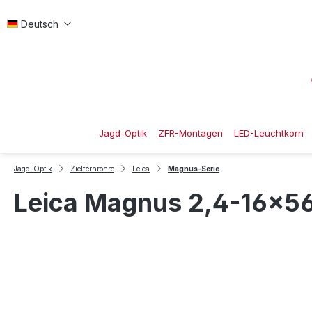
 Hauptinhalt springen
Zur Suche springen
Zur Hauptnavigation springen
Deutsch
Jagd-Optik
ZFR-Montagen
LED-Leuchtkorn
Jagd-Optik
Zielfernrohre
Leica
Magnus-Serie
Leica Magnus 2,4-16x56