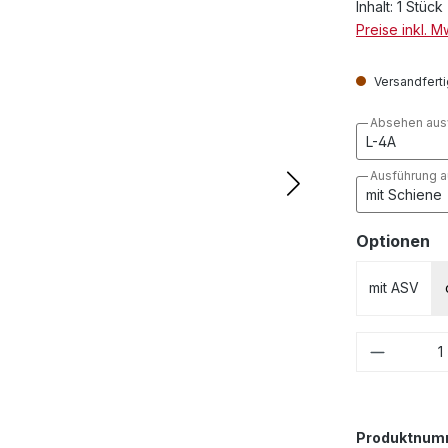
Inhalt:
1 Stück
Preise inkl. 
Versandfertig
Absehen aus
Ausführung 
a
Optionen
mit ASV
Produkt
Produktnum